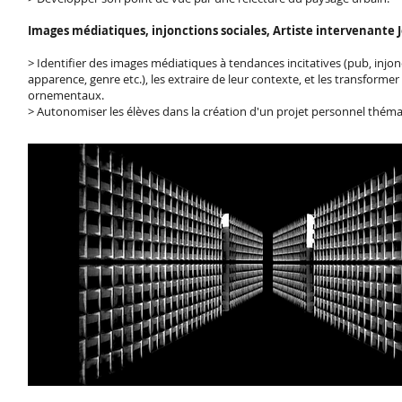
Images médiatiques, injonctions sociales, Artiste intervenante
> Identifier des images médiatiques à tendances incitatives (pub, injon
apparence, genre etc.), les extraire de leur contexte, et les transformer
ornementaux.
> Autonomiser les élèves dans la création d'un projet personnel thém